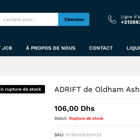
Ligne d'
Chercher
+21266
 JCB
À PROPOS DE NOUS
CONTACT
LIQU
ADRIFT de Oldham Ash
En rupture de stock
106,00
Dhs
Statut:
Rupture de stock
SKU:
9780008300425