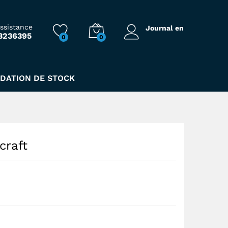
106,00
Dhs
assistance
Journal en
3236395
0
0
IDATION DE STOCK
craft