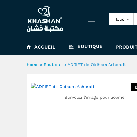
ADRIFT de Oldham Ashcraft
Tous
BOUTIQUE
ACCUEIL
PRODUIT
Home
»
Boutique
»
ADRIFT de Oldham Ashcraft
Survolez l'image pour zoomer