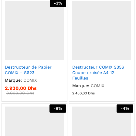
-
3
%
Destructeur de Papier
Destructeur COMIX S356
COMIX – S623
Coupe croisée A4 12
Feuilles
Marque:
COMIX
Marque:
COMIX
2.920,00
Dhs
3.000,00
Dhs
2.450,00
Dhs
-
9
%
-
4
%