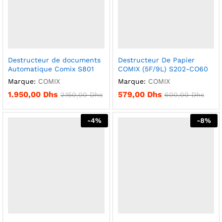
Destructeur de documents
Destructeur De Papier
Automatique Comix S801
COMIX (5F/9L) S202-CO60
Marque:
COMIX
Marque:
COMIX
1.950,00
Dhs
579,00
Dhs
2.150,00
Dhs
600,00
Dhs
-
4
%
-
8
%