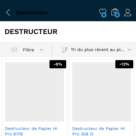
Destructeur
0
0
DESTRUCTEUR
Tri du plus récent au plus ancien
Filtre
-
8
%
-
13
%
Destructeur de Papier HI
Destructeur de Papier HI
Pro 817B
Pro 308 D