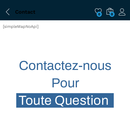
Contact
0
0
[simpleMapNoApi]
Contactez-nous
Pour
Toute Question