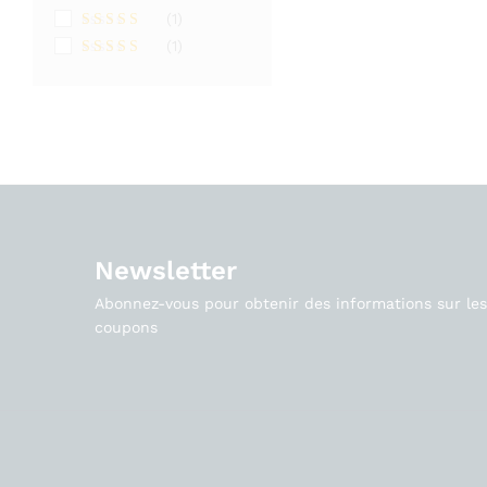
(1)
Note
5
sur
(1)
5
Note
4
sur 5
Newsletter
Abonnez-vous pour obtenir des informations sur les 
coupons