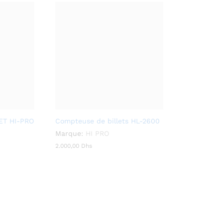
ET HI-PRO
Compteuse de billets HL-2600
Marque:
HI PRO
2.000,00
2.000,00
Dhs
Dhs