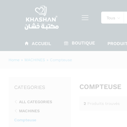
Tous
BOUTIQUE
ACCUEIL
PRODUIT
Home
»
MACHINES
»
Compteuse
COMPTEUSE
CATEGORIES
ALL CATEGORIES
2
Produits trouvés
MACHINES
Compteuse