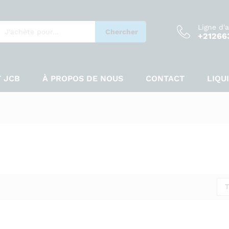
Ligne d'
Chercher
+21266
 JCB
À PROPOS DE NOUS
CONTACT
LIQU
T