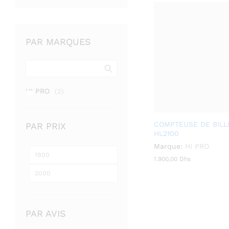
PAR MARQUES
HI PRO
(2)
COMPTEUSE DE BILL
PAR PRIX
HL2100
Marque:
HI PRO
1.900,00
1.900,00
Dhs
Dhs
PAR AVIS