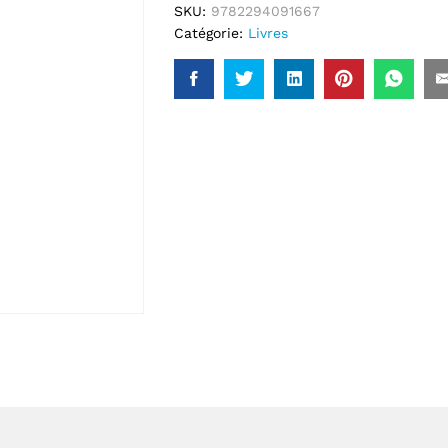
SKU:
9782294091667
Catégorie:
Livres