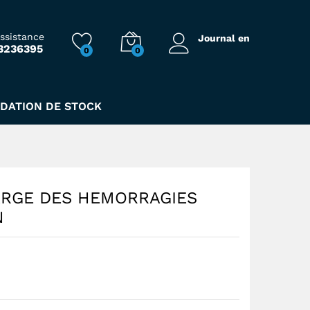
243,00
Dhs
assistance
Journal en
3236395
0
0
IDATION DE STOCK
ARGE DES HEMORRAGIES
N