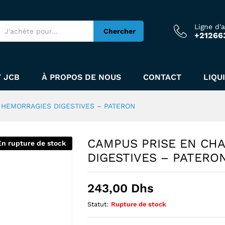
DES HEMORRAGIES DIGESTIVES - PATERON
Ligne d'
Chercher
+21266
 JCB
À PROPOS DE NOUS
CONTACT
LIQU
 HEMORRAGIES DIGESTIVES – PATERON
CAMPUS PRISE EN CH
En rupture de stock
DIGESTIVES – PATERO
243,00
Dhs
Statut:
Rupture de stock