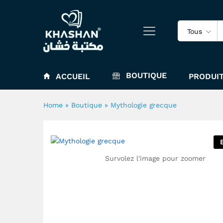
Mythologie grecque
Tous
BOUTIQUE
ACCUEIL
PRODUIT
Home
»
Boutique
»
Mythologie grecque
Survolez l'image pour zoomer