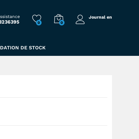
79,00
Dhs
assistance
Journal en
3236395
0
0
IDATION DE STOCK