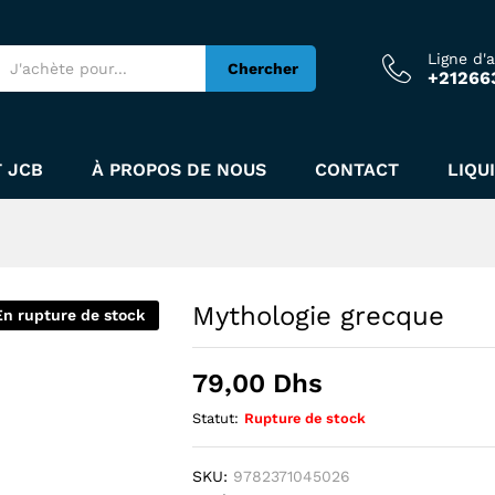
Ligne d'
Chercher
+21266
 JCB
À PROPOS DE NOUS
CONTACT
LIQU
Mythologie grecque
En rupture de stock
79,00
Dhs
Statut:
Rupture de stock
SKU:
9782371045026