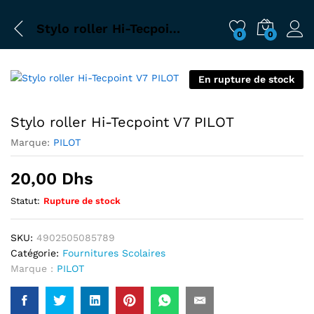
Stylo roller Hi-Tecpoint V7 PILOT
0
0
En rupture de stock
Stylo roller Hi-Tecpoint V7 PILOT
Marque:
PILOT
20,00
Dhs
Statut:
Rupture de stock
SKU:
4902505085789
Catégorie:
Fournitures Scolaires
Marque :
PILOT