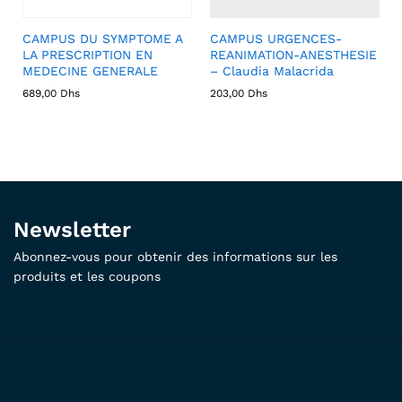
CAMPUS DU SYMPTOME A
CAMPUS URGENCES-
LA PRESCRIPTION EN
REANIMATION-ANESTHESIE
MEDECINE GENERALE
– Claudia Malacrida
689,00
Dhs
203,00
Dhs
Newsletter
Abonnez-vous pour obtenir des informations sur les
produits et les coupons