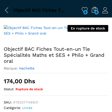
Objectif BAC Fiches Tout-en-un Tle Spécialités Maths et SES + Philo + Grand oral
0
0
En rupture de stock
Objectif BAC Fiches Tout-en-un Tle
Spécialités Maths et SES + Philo + Grand
oral
Marque:
Hachette
174,00
Dhs
Statut:
Rupture de stock
SKU:
9782017148821
Catégorie:
Livres