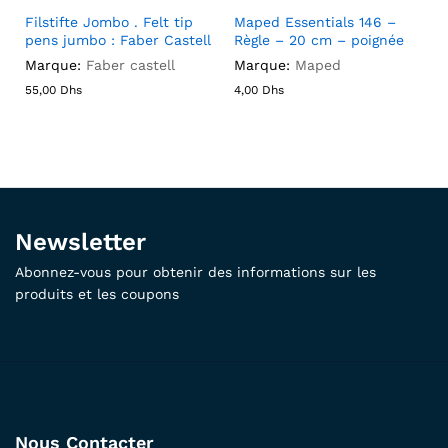
Filstifte Jombo . Felt tip
Maped Essentials 146 –
pens jumbo : Faber Castell
Règle – 20 cm – poignée
Marque:
Faber castell
Marque:
Maped
55,00
Dhs
4,00
Dhs
Newsletter
Abonnez-vous pour obtenir des informations sur les
produits et les coupons
Nous Contacter