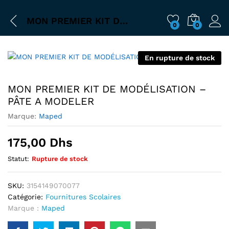
MON PREMIER KIT DE MODÉLISATION – PÂTE A MODELER
0
0
En rupture de stock
MON PREMIER KIT DE MODÉLISATION –
PÂTE A MODELER
Marque:
Maped
175,00
Dhs
Statut:
Rupture de stock
SKU:
3154149070077
Catégorie:
Fournitures Scolaires
Marque :
Maped