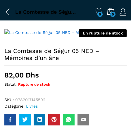
La Comtesse de Ségur 05 NED – Mémoires d’un âne
0
0
En rupture de stock
La Comtesse de Ségur 05 NED –
Mémoires d’un âne
82,00
Dhs
Statut:
Rupture de stock
SKU:
9782017145592
Catégorie:
Livres