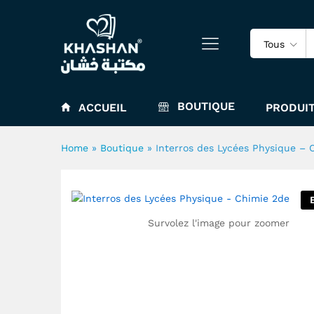
Interros des Lycées Physiqu
Tous
BOUTIQUE
ACCUEIL
PRODUIT
Home
»
Boutique
»
Interros des Lycées Physique – 
Survolez l'image pour zoomer