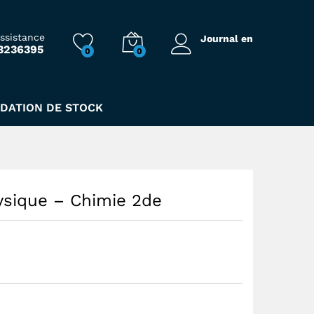
185,00
Dhs
assistance
Journal en
3236395
0
0
IDATION DE STOCK
ysique – Chimie 2de