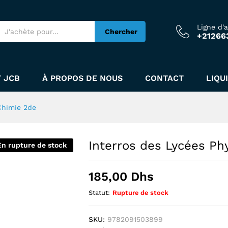
Ligne d'
e - Chimie 2de
Chercher
+21266
 JCB
À PROPOS DE NOUS
CONTACT
LIQU
Chimie 2de
Interros des Lycées Ph
En rupture de stock
185,00
Dhs
Statut:
Rupture de stock
SKU:
9782091503899