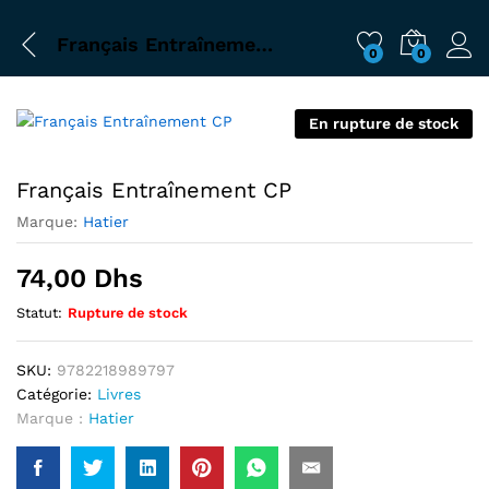
Français Entraînement CP
0
0
En rupture de stock
Français Entraînement CP
Marque:
Hatier
74,00
Dhs
Statut:
Rupture de stock
SKU:
9782218989797
Catégorie:
Livres
Marque :
Hatier