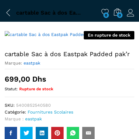
cartable Sac à dos Eastpak Padded pak’r
0
0
En rupture de stock
cartable Sac à dos Eastpak Padded pak’r
Marque:
eastpak
699,00
Dhs
Statut:
Rupture de stock
SKU:
5400852540580
Catégorie:
Fournitures Scolaires
Marque :
eastpak