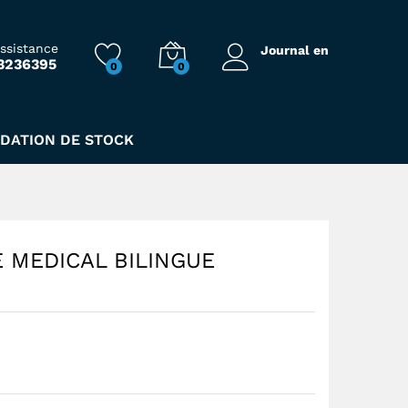
338,00
Dhs
assistance
Journal en
3236395
0
0
IDATION DE STOCK
 MEDICAL BILINGUE