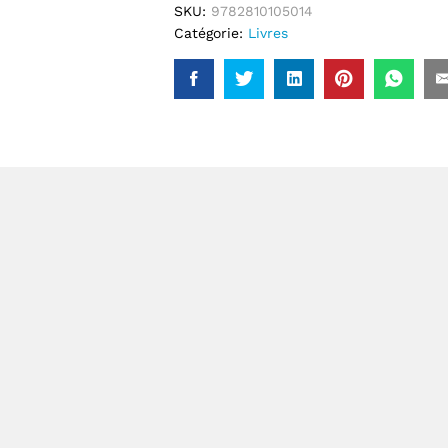
SKU:
9782810105014
Catégorie:
Livres