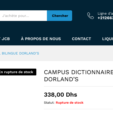
Ligne d'
Chercher
+21266
CAL BILINGUE DORLAND'S
 JCB
À PROPOS DE NOUS
CONTACT
LIQU
 BILINGUE DORLAND’S
CAMPUS DICTIONNAIRE
En rupture de stock
DORLAND’S
338,00
Dhs
Statut:
Rupture de stock