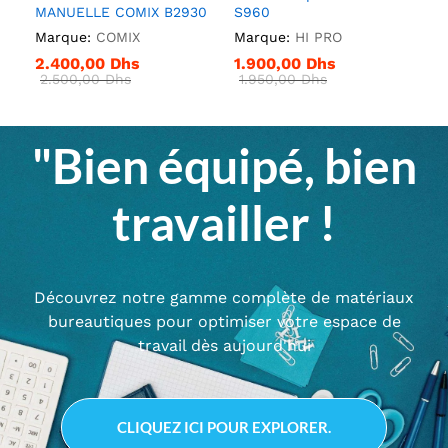
MANUELLE COMIX B2930
S960
Marque:
COMIX
Marque:
HI PRO
2.400,00
Dhs
1.900,00
Dhs
2.500,00
Dhs
1.950,00
Dhs
"Bien équipé, bien
travailler !
Découvrez notre gamme complète de matériaux
bureautiques pour optimiser votre espace de
travail dès aujourd'hui
CLIQUEZ ICI POUR EXPLORER.