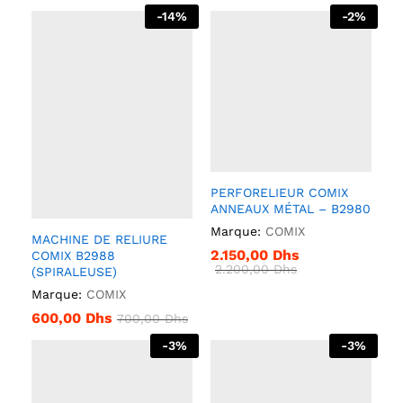
-
14
%
-
2
%
PERFORELIEUR COMIX
ANNEAUX MÉTAL – B2980
Marque:
COMIX
MACHINE DE RELIURE
2.150,00
Dhs
COMIX B2988
2.200,00
Dhs
(SPIRALEUSE)
Marque:
COMIX
600,00
Dhs
700,00
Dhs
-
3
%
-
3
%