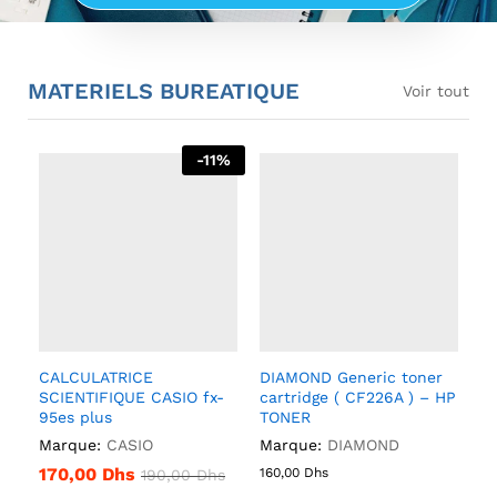
MATERIELS BUREATIQUE
Voir tout
-
11
%
CALCULATRICE
DIAMOND Generic toner
SCIENTIFIQUE CASIO fx-
cartridge ( CF226A ) – HP
95es plus
TONER
Marque:
CASIO
Marque:
DIAMOND
170,00
Dhs
160,00
Dhs
190,00
Dhs