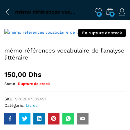
mémo références vocabulaire de l’analyse littéraire
0
0
En rupture de stock
mémo références vocabulaire de l’analyse
littéraire
150,00
Dhs
Statut:
Rupture de stock
SKU:
9782047302491
Catégorie:
Livres