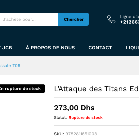
 Colossale T09
Ligne d'
Chercher
+21266
 JCB
À PROPOS DE NOUS
CONTACT
LIQU
ossale T09
L’Attaque des Titans Ed
En rupture de stock
273,00
Dhs
Statut:
Rupture de stock
SKU:
9782811651008