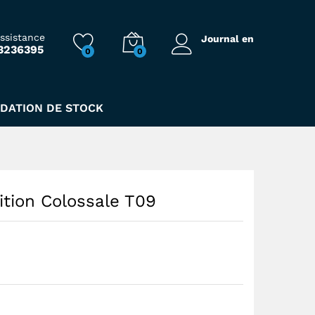
273,00
Dhs
assistance
Journal en
3236395
0
0
IDATION DE STOCK
ition Colossale T09