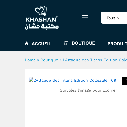
L'Attaque des Titans Edition
Tous
BOUTIQUE
ACCUEIL
PRODUIT
Home
»
Boutique
»
L’Attaque des Titans Edition Col
Survolez l'image pour zoomer