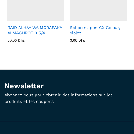
RAID ALHAY WA MORAFAKA
Ballpoint pen CX Colour,
ALMACHROE 3 5/4
violet
50,00
Dhs
3,00
Dhs
Newsletter
Abonnez-vous pour obtenir des informations sur les
produits et les coupons