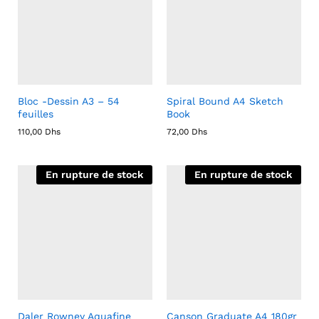
Bloc -Dessin A3 – 54
Spiral Bound A4 Sketch
feuilles
Book
110,00
Dhs
72,00
Dhs
En rupture de stock
En rupture de stock
Daler Rowney Aquafine
Canson Graduate A4 180gr