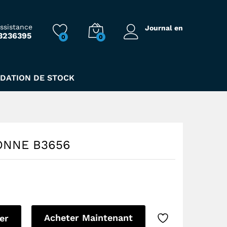
25,00
Dhs
Ajouter au Panier
assistance
Journal en
3236395
0
0
IDATION DE STOCK
ONNE B3656
Acheter Maintenant
er