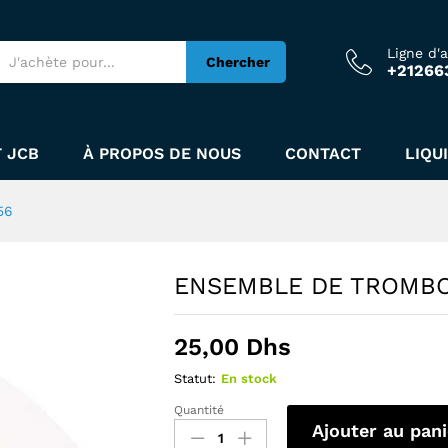
B3656
Ligne d'
Chercher
+21266
 JCB
À PROPOS DE NOUS
CONTACT
LIQU
56
ENSEMBLE DE TROMB
25,00
Dhs
Statut:
En stock
Quantité
Ajouter au pani