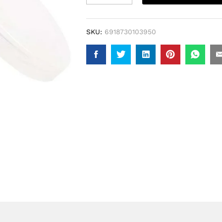
SKU:
6918730103950