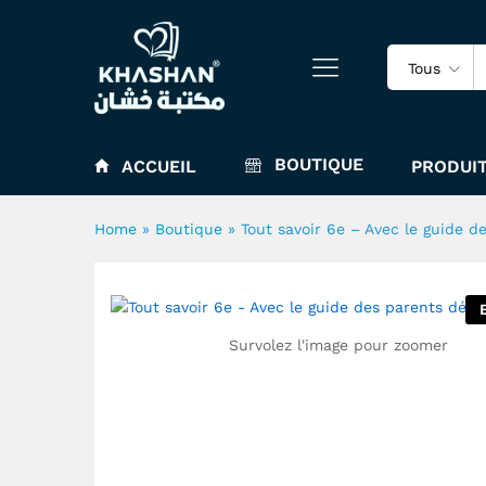
Tous
Tout savoir 6e - Avec le gui
BOUTIQUE
ACCUEIL
PRODUIT
Home
»
Boutique
»
Tout savoir 6e – Avec le guide d
Survolez l'image pour zoomer