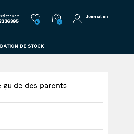
170,00
Dhs
assistance
Journal en
3236395
0
0
IDATION DE STOCK
e guide des parents