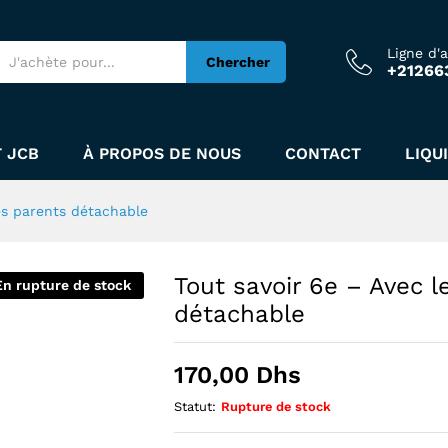
Ligne d'
Chercher
+21266
de des parents détachable
 JCB
À PROPOS DE NOUS
CONTACT
LIQU
es parents détachable
Tout savoir 6e – Avec l
En rupture de stock
détachable
170,00
Dhs
Statut:
Rupture de stock