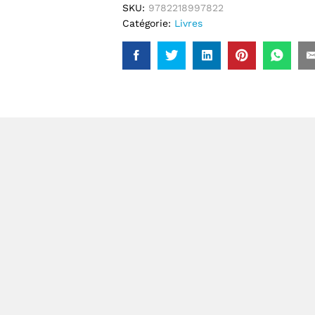
SKU:
9782218997822
Catégorie:
Livres