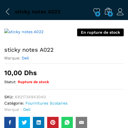
sticky notes A022
0
0
En rupture de stock
sticky notes A022
Marque:
Deli
10,00
Dhs
Statut:
Rupture de stock
SKU:
6921734943040
Catégorie:
Fournitures Scolaires
Marque :
Deli