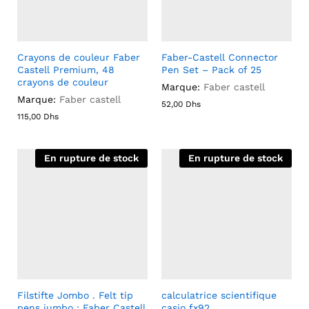
Crayons de couleur Faber
Faber-Castell Connector
Castell Premium, 48
Pen Set – Pack of 25
crayons de couleur
Marque:
Faber castell
Marque:
Faber castell
52,00
Dhs
115,00
Dhs
En rupture de stock
En rupture de stock
Filstifte Jombo . Felt tip
calculatrice scientifique
pens jumbo : Faber Castell
casio fx92