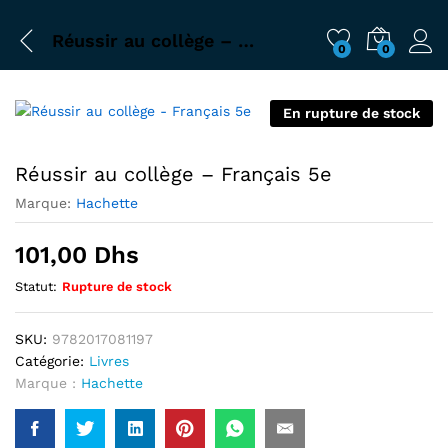
Réussir au collège – Français 5e
0
0
En rupture de stock
Réussir au collège – Français 5e
Marque:
Hachette
101,00
Dhs
Statut:
Rupture de stock
SKU:
9782017081197
Catégorie:
Livres
Marque :
Hachette