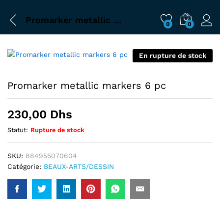
Promarker metallic markers 6 pc
0
0
En rupture de stock
Promarker metallic markers 6 pc
230,00
Dhs
Statut:
Rupture de stock
SKU:
884955070604
Catégorie:
BEAUX-ARTS/DESSIN