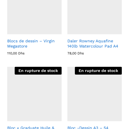
Blocs de dessin – Virgin
Daler Rowney Aquafine
Megastore
140lb Watercolour Pad A4
110,00
Dhs
78,00
Dhs
En rupture de stock
En rupture de stock
Bloc « Graduate Huile &
Bloc -Dessin A3 – 54