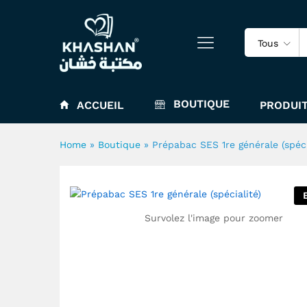
Prépabac SES 1re générale (s
Tous
BOUTIQUE
ACCUEIL
PRODUIT
Home
»
Boutique
»
Prépabac SES 1re générale (spéci
Survolez l'image pour zoomer