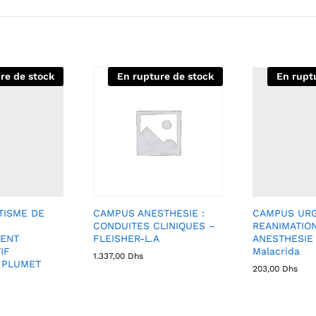
re de stock
En rupture de stock
En rupt
TISME DE
CAMPUS ANESTHESIE :
CAMPUS UR
CONDUITES CLINIQUES –
REANIMATIO
ENT
FLEISHER-L.A
ANESTHESIE 
IF
Malacrida
1.337,00
Dhs
 PLUMET
203,00
Dhs