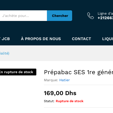
pécialité)
Ligne d'
Chercher
+21266
 JCB
À PROPOS DE NOUS
CONTACT
LIQU
alité)
Prépabac SES 1re généra
En rupture de stock
Marque:
Hatier
169,00
Dhs
Statut:
Rupture de stock