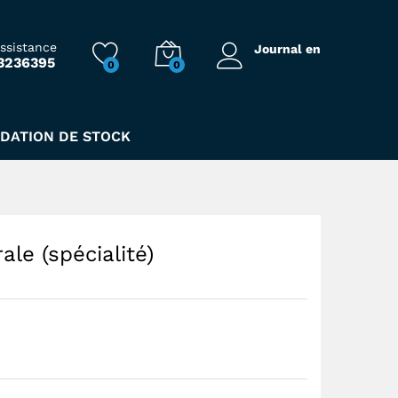
169,00
Dhs
assistance
Journal en
3236395
0
0
IDATION DE STOCK
le (spécialité)