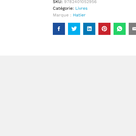
SKU:
9782401052956
Catégorie:
Livres
Marque :
Hatier