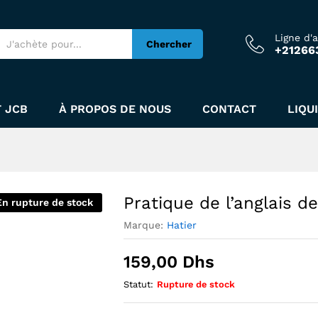
Ligne d'
Chercher
+21266
 JCB
À PROPOS DE NOUS
CONTACT
LIQU
Pratique de l’anglais de
En rupture de stock
Marque:
Hatier
159,00
Dhs
Statut:
Rupture de stock