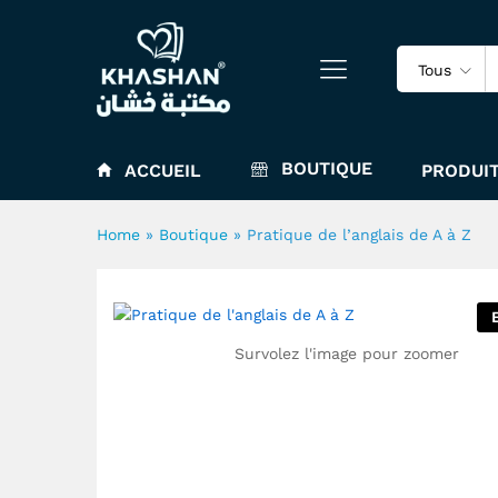
Pratique de l'anglais de A à Z
Tous
BOUTIQUE
ACCUEIL
PRODUIT
Home
»
Boutique
»
Pratique de l’anglais de A à Z
Survolez l'image pour zoomer