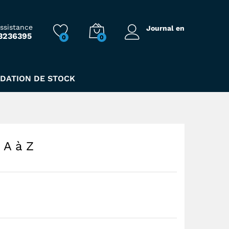
159,00
Dhs
assistance
Journal en
3236395
0
0
IDATION DE STOCK
 A à Z