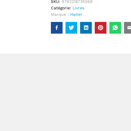
SKU:
9782218736568
Catégorie:
Livres
Marque :
Hatier