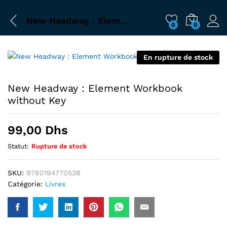
New Headway : Element Workbook without Key
0
0
En rupture de stock
New Headway : Element Workbook
without Key
99,00
Dhs
Statut:
Rupture de stock
SKU:
9780194770538
Catégorie:
Livres