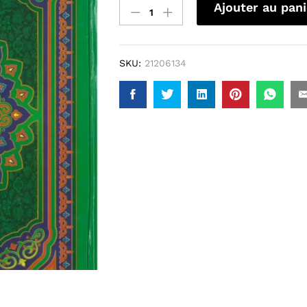
Ajouter au pani
SKU:
21206134