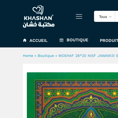
MOSHAF 28*20 NISF JAWAM
Tous
BOUTIQUE
ACCUEIL
PRODUIT
Home
»
Boutique
»
MOSHAF 28*20 NISF JAWAMI3I 