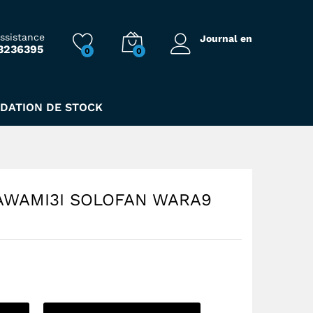
90,00
Dhs
Ajouter au Panier
assistance
Journal en
3236395
0
0
IDATION DE STOCK
JAWAMI3I SOLOFAN WARA9