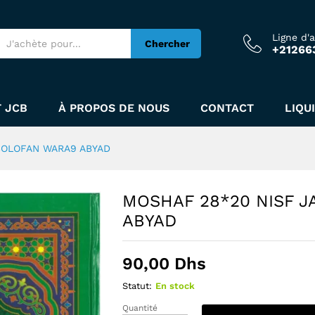
I3I SOLOFAN WARA9 ABYAD
Ligne d'
Chercher
+21266
 JCB
À PROPOS DE NOUS
CONTACT
LIQU
SOLOFAN WARA9 ABYAD
MOSHAF 28*20 NISF 
ABYAD
90,00
Dhs
Statut:
En stock
Quantité