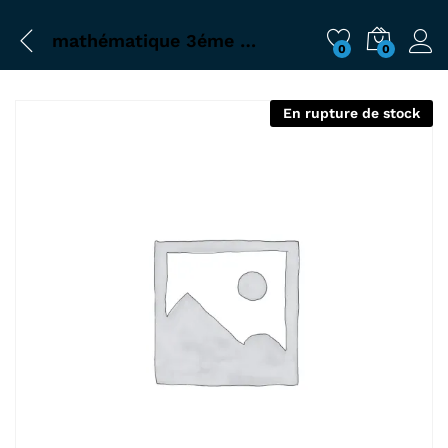
mathématique 3éme année collége
0
0
En rupture de stock