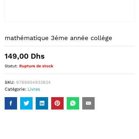
mathématique 3éme année collége
149,00
Dhs
Statut:
Rupture de stock
SKU:
9789954933824
Catégorie:
Livres