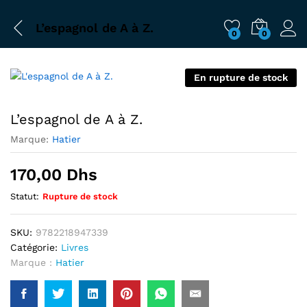
L’espagnol de A à Z.
0
0
En rupture de stock
L’espagnol de A à Z.
Marque:
Hatier
170,00
Dhs
Statut:
Rupture de stock
SKU:
9782218947339
Catégorie:
Livres
Marque :
Hatier