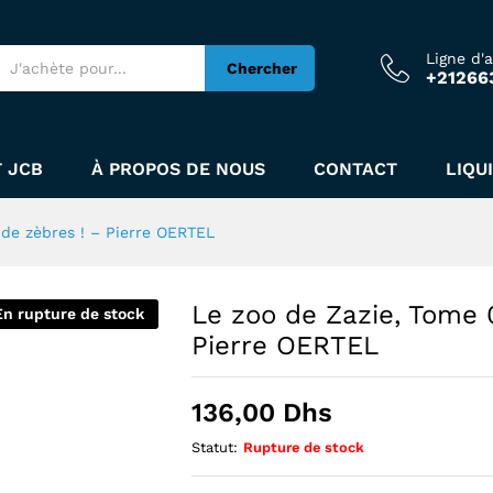
ôles de zèbres ! - Pierre OERTEL
Ligne d'
Chercher
+21266
 JCB
À PROPOS DE NOUS
CONTACT
LIQU
 de zèbres ! – Pierre OERTEL
Le zoo de Zazie, Tome 0
En rupture de stock
Pierre OERTEL
136,00
Dhs
Statut:
Rupture de stock