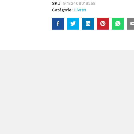
SKU:
9782408016258
Catégorie:
Livres