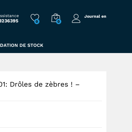
136,00
Dhs
assistance
Journal en
3236395
0
0
IDATION DE STOCK
1: Drôles de zèbres ! –