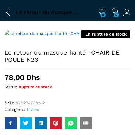
Le retour du masque hanté -CHAIR DE POULE N23
0
0
En rupture de stock
Le retour du masque hanté -CHAIR DE
POULE N23
78,00
Dhs
Statut:
Rupture de stock
SKU:
9782747088121
Catégorie:
Livres