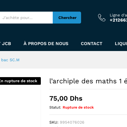
nnée bac SC.M
Ligne d'
Chercher
+21266
 JCB
À PROPOS DE NOUS
CONTACT
LIQU
e bac SC.M
l’archiple des maths 1
En rupture de stock
75,00
Dhs
Statut:
Rupture de stock
SKU:
9954076026