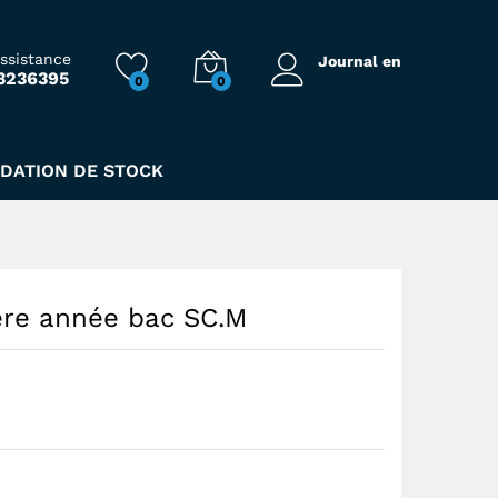
75,00
Dhs
assistance
Journal en
3236395
0
0
IDATION DE STOCK
 ére année bac SC.M