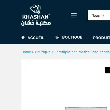
l'archiple des maths 1 ére a
Tous
BOUTIQUE
ACCUEIL
PRODUIT
Home
»
Boutique
»
l’archiple des maths 1 ére anné