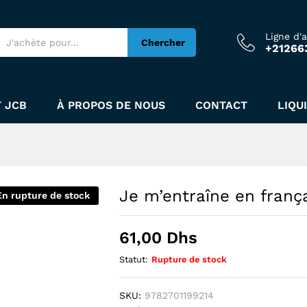
Ligne d'
Chercher
+21266
 JCB
À PROPOS DE NOUS
CONTACT
LIQU
Je m’entraîne en franç
En rupture de stock
61,00
Dhs
Statut:
Rupture de stock
SKU:
9782701199214