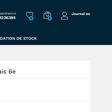
61,00
Dhs
assistance
Journal en
3236395
0
0
IDATION DE STOCK
ais 6e