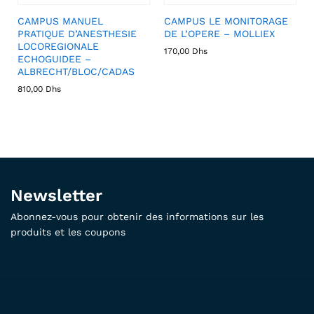
CAMPUS MANUEL
CAMPUS LE MONITORAGE
PRATIQUE D’ANESTHESIE
DE L’OPERE – MOLLIEX
LOCOREGIONALE
170,00
Dhs
ECHOGUIDEE –
ALBRECHT/BLOC/CADAS
810,00
Dhs
Newsletter
Abonnez-vous pour obtenir des informations sur les
produits et les coupons