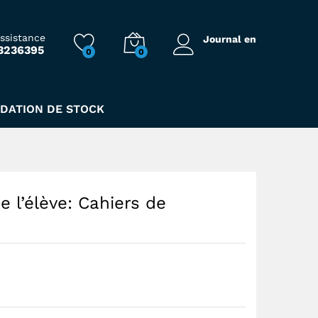
91,00
Dhs
assistance
Journal en
3236395
0
0
IDATION DE STOCK
 l’élève: Cahiers de