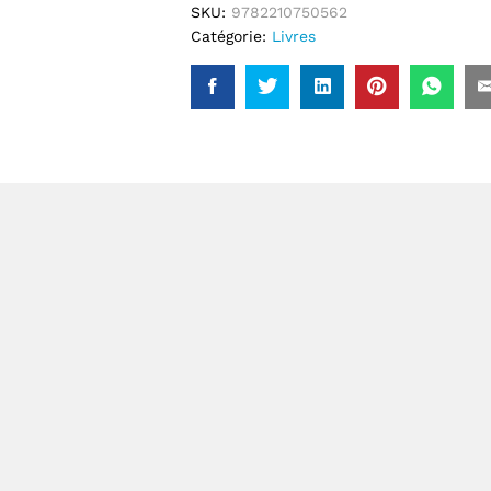
SKU:
9782210750562
Catégorie:
Livres