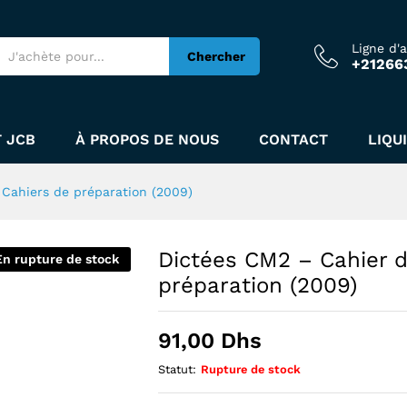
ève: Cahiers de préparation (2009)
Ligne d'
Chercher
+21266
 JCB
À PROPOS DE NOUS
CONTACT
LIQU
: Cahiers de préparation (2009)
Dictées CM2 – Cahier de
En rupture de stock
préparation (2009)
91,00
Dhs
Statut:
Rupture de stock