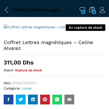
Coffret Lettres magnétiques – Celine Alvarez
0
0
En rupture de stock
Coffret Lettres magnétiques – Celine
Alvarez
311,00
Dhs
Statut:
Rupture de stock
SKU:
9782711201372
Catégorie:
Livres