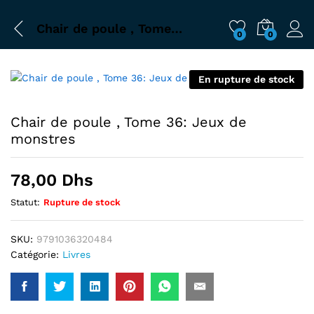
Chair de poule , Tome 36: Jeux de monstres
0
0
En rupture de stock
Chair de poule , Tome 36: Jeux de
monstres
78,00
Dhs
Statut:
Rupture de stock
SKU:
9791036320484
Catégorie:
Livres