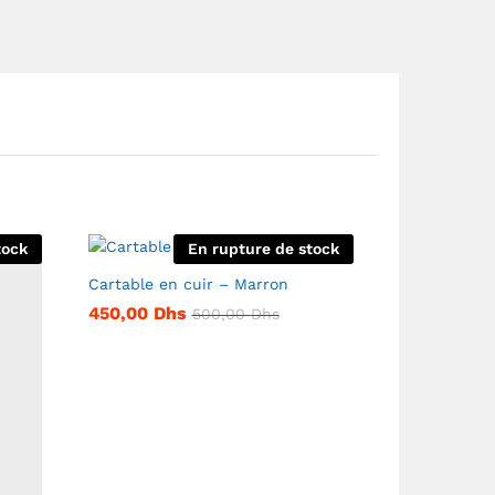
tock
En rupture de stock
Cartable en cuir – Marron
450,00
Dhs
500,00
Dhs