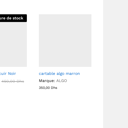
ure de stock
cuir Noir
cartable algo marron
Marque:
ALGO
450,00
Dhs
350,00
Dhs