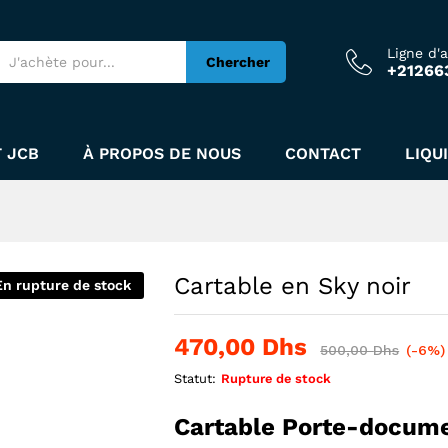
Ligne d'
Chercher
+21266
 JCB
À PROPOS DE NOUS
CONTACT
LIQU
Cartable en Sky noir
En rupture de stock
470,00
Dhs
500,00
Dhs
(-6%)
Statut:
Rupture de stock
Cartable Porte-docum