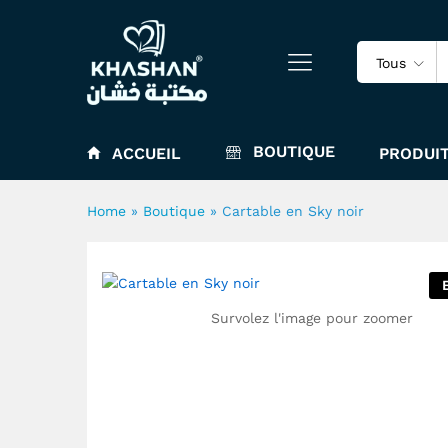
Cartable en Sky noir
Description
Spécification
Tous
BOUTIQUE
ACCUEIL
PRODUIT
Home
»
Boutique
»
Cartable en Sky noir
Survolez l'image pour zoomer