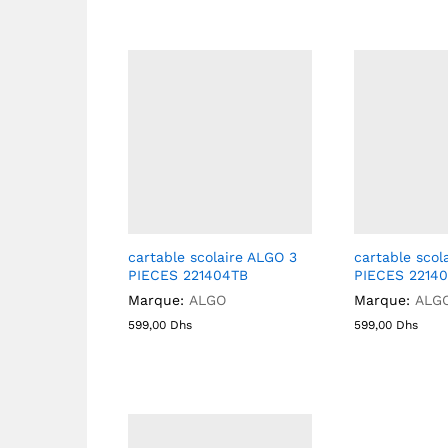
cartable scolaire ALGO 3
cartable scol
PIECES 221404TB
PIECES 2214
Marque:
ALGO
Marque:
ALG
599,00
Dhs
599,00
Dhs