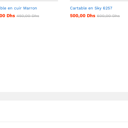
ble en cuir Marron
Cartable en Sky 6257
,00
Dhs
500,00
Dhs
450,00
Dhs
600,00
Dhs