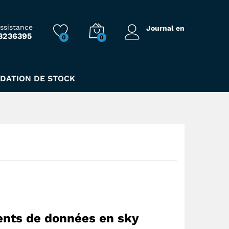
470,00
Dhs
500,00
Dhs
assistance
Journal en
3236395
0
0
IDATION DE STOCK
ents de données
en sky