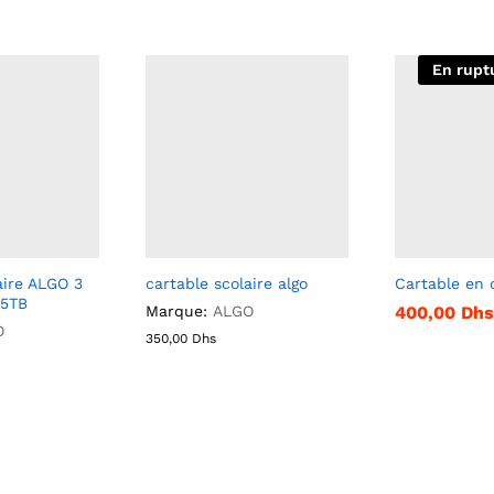
En rupt
aire ALGO 3
cartable scolaire algo
Cartable en 
05TB
Marque:
ALGO
400,00
Dhs
O
350,00
Dhs