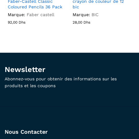
Faber-Castell Classic
crayon de couleur de 12
Coloured Pencils 36 Pack
bic
Marque:
Faber castell
Marque:
BIC
92,00
Dhs
28,00
Dhs
Newsletter
Abonnez-vous pour obtenir des informations sur les
produits et les coupons
Nous Contacter