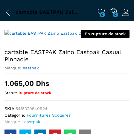
cartable EASTPAK Zaino Eastpak Casual Pinnacle
0
0
En rupture de stock
cartable EASTPAK Zaino Eastpak Casual
Pinnacle
Marque:
eastpak
1.065,00
Dhs
Statut:
Rupture de stock
SKU:
5415320540924
Catégorie:
Fournitures Scolaires
Marque :
eastpak