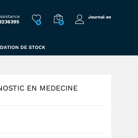
297,00
Dhs
assistance
Journal en
3236395
0
0
IDATION DE STOCK
NOSTIC EN MEDECINE