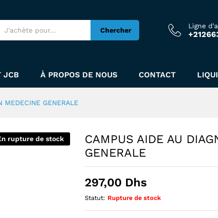
Ligne d'
Chercher
+21266
IC EN MEDECINE GENERALE
 JCB
À PROPOS DE NOUS
CONTACT
LIQU
EN MEDECINE GENERALE
CAMPUS AIDE AU DIAG
En rupture de stock
GENERALE
297,00
Dhs
Statut:
Rupture de stock