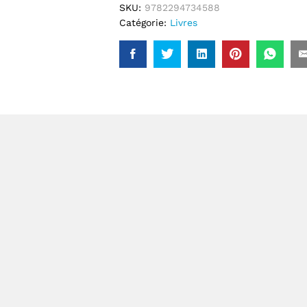
SKU:
9782294734588
Catégorie:
Livres