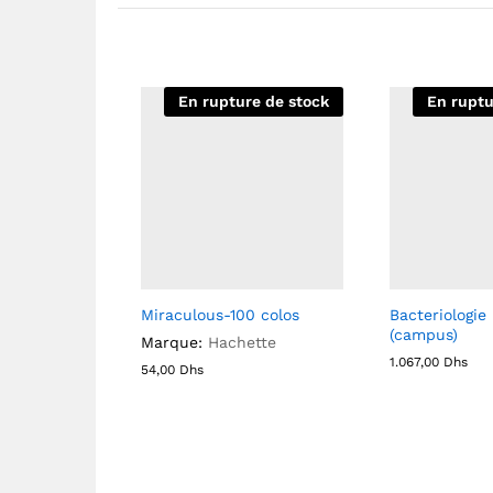
En rupture de stock
En ruptu
Miraculous-100 colos
Bacteriologie
(campus)
Marque:
Hachette
1.067,00
Dhs
54,00
Dhs