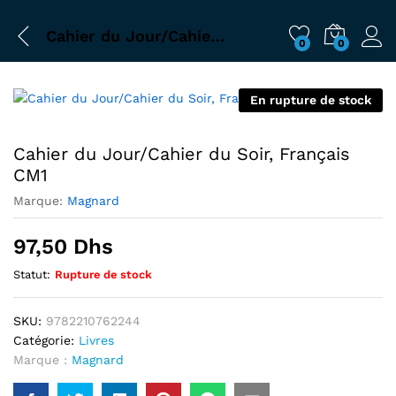
Cahier du Jour/Cahier du Soir, Français CM1
0
0
En rupture de stock
Cahier du Jour/Cahier du Soir, Français
CM1
Marque:
Magnard
97,50
Dhs
Statut:
Rupture de stock
SKU:
9782210762244
Catégorie:
Livres
Marque :
Magnard