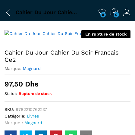
Cahier Du Jour Cahier Du Soir Francais Ce2
0
0
En rupture de stock
Cahier Du Jour Cahier Du Soir Francais
Ce2
Marque:
Magnard
97,50
Dhs
Statut:
Rupture de stock
SKU:
9782210762237
Catégorie:
Livres
Marque :
Magnard