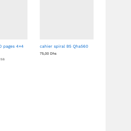
0 pages 4×4
cahier spiral B5 Qha560
75,00
Dhs
 sa