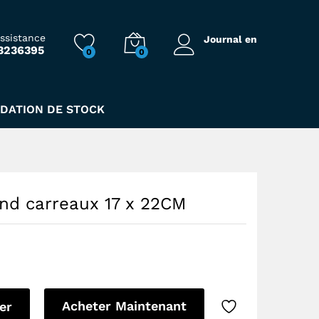
6,00
Dhs
Ajouter au Panier
assistance
Journal en
3236395
0
0
IDATION DE STOCK
and carreaux 17 x 22CM
Acheter Maintenant
er