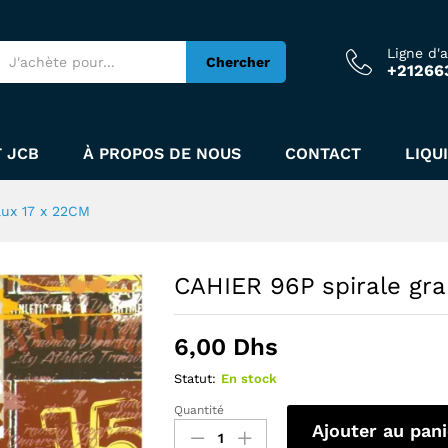
rreaux 17 x 22CM
Ligne d'
Chercher
+21266
 JCB
À PROPOS DE NOUS
CONTACT
LIQU
aux 17 x 22CM
CAHIER 96P spirale gr
6,00
Dhs
Statut:
En stock
Quantité
Ajouter au pani