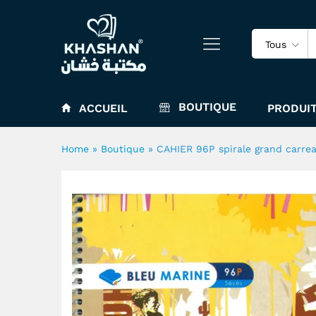
CAHIER 96P spirale grand ca
Tous
BOUTIQUE
ACCUEIL
PRODUIT
Home
»
Boutique
»
CAHIER 96P spirale grand carre