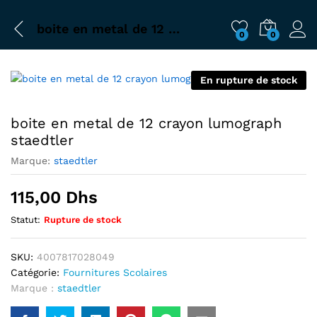
boite en metal de 12 crayon lumograph staedtler
0
0
En rupture de stock
boite en metal de 12 crayon lumograph
staedtler
Marque:
staedtler
115,00
Dhs
Statut:
Rupture de stock
SKU:
4007817028049
Catégorie:
Fournitures Scolaires
Marque :
staedtler