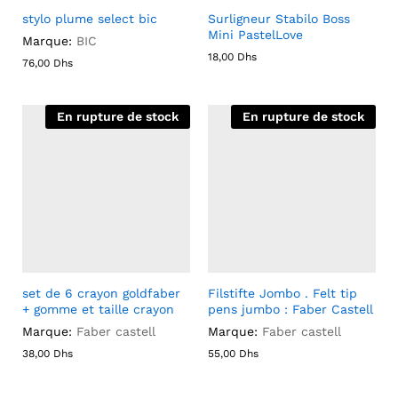
stylo plume select bic
Surligneur Stabilo Boss
Mini PastelLove
Marque:
BIC
18,00
Dhs
76,00
Dhs
En rupture de stock
En rupture de stock
set de 6 crayon goldfaber
Filstifte Jombo . Felt tip
+ gomme et taille crayon
pens jumbo : Faber Castell
Marque:
Faber castell
Marque:
Faber castell
38,00
Dhs
55,00
Dhs