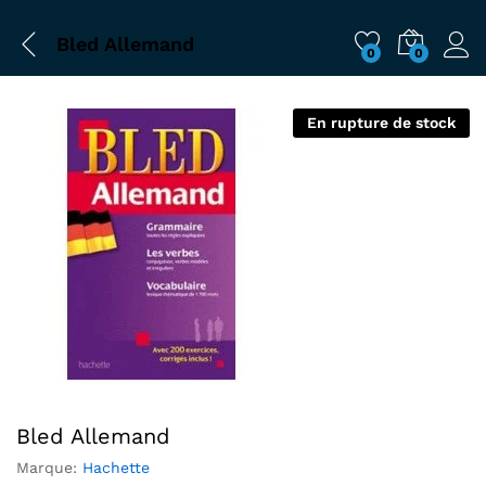
Bled Allemand
0
0
En rupture de stock
Bled Allemand
Marque:
Hachette