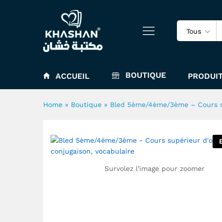
Tous
Bled 5ème/4ème/3ème - Cours
BOUTIQUE
ACCUEIL
PRODUIT
Home
»
Boutique
»
Bled 5ème/4ème/3ème – Cours su
Survolez l'image pour zoomer