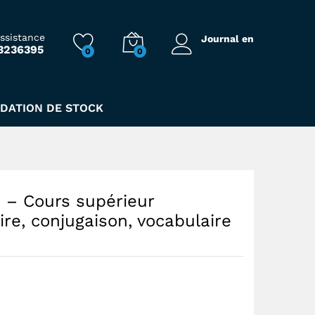
212,00
Dhs
assistance
Journal en
3236395
0
0
aison, vocabulaire
IDATION DE STOCK
– Cours supérieur
re, conjugaison, vocabulaire