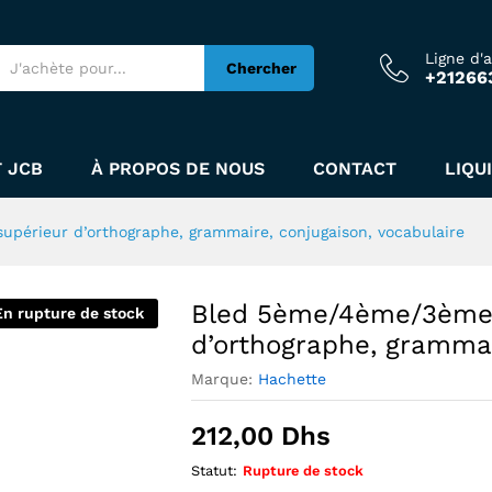
Ligne d'
Chercher
+21266
 supérieur d'orthographe, grammaire, conjug
 JCB
À PROPOS DE NOUS
CONTACT
LIQU
périeur d’orthographe, grammaire, conjugaison, vocabulaire
Bled 5ème/4ème/3ème 
En rupture de stock
d’orthographe, grammai
Marque:
Hachette
212,00
Dhs
Statut:
Rupture de stock