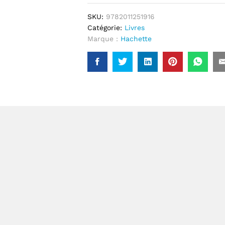
SKU:
9782011251916
Catégorie:
Livres
Marque :
Hachette