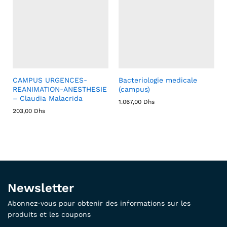
CAMPUS URGENCES-
Bacteriologie medicale
REANIMATION-ANESTHESIE
(campus)
– Claudia Malacrida
1.067,00
Dhs
203,00
Dhs
Newsletter
Abonnez-vous pour obtenir des informations sur les
produits et les coupons