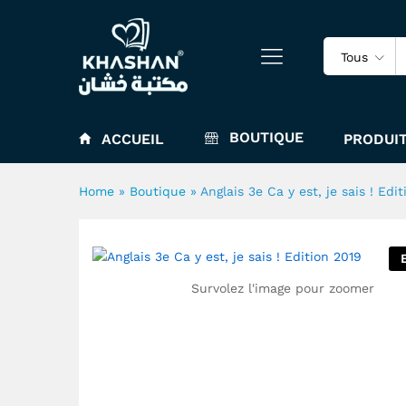
Anglais 3e Ca y est, je sais !
Tous
BOUTIQUE
ACCUEIL
PRODUIT
Home
»
Boutique
»
Anglais 3e Ca y est, je sais ! Edi
Survolez l'image pour zoomer