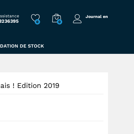
62,00
Dhs
assistance
Journal en
3236395
0
0
IDATION DE STOCK
sais ! Edition 2019