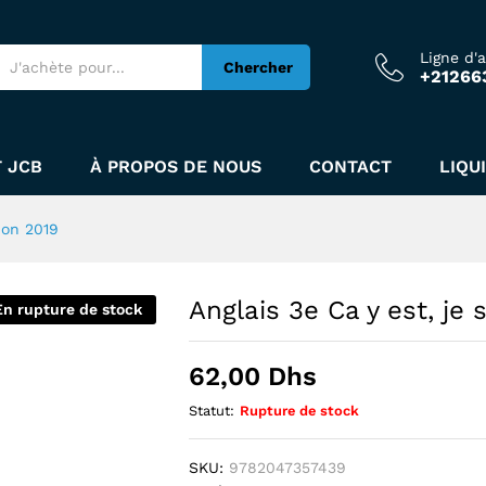
 Edition 2019
Ligne d'
Chercher
+21266
 JCB
À PROPOS DE NOUS
CONTACT
LIQU
tion 2019
Anglais 3e Ca y est, je 
En rupture de stock
62,00
Dhs
Statut:
Rupture de stock
SKU:
9782047357439